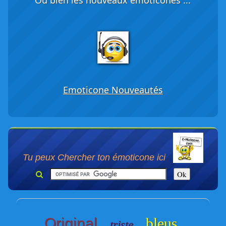
Emoticone Nouveautés
Tu peux Chercher ton émoticone ici
Original
bleus
triste
-
-
-