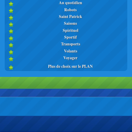
Au quotidien
Robots
Saint Patrick
Saisons
Spirituel
Sportif
Transports
Volants
Voyager
Plus de choix sur le PLAN