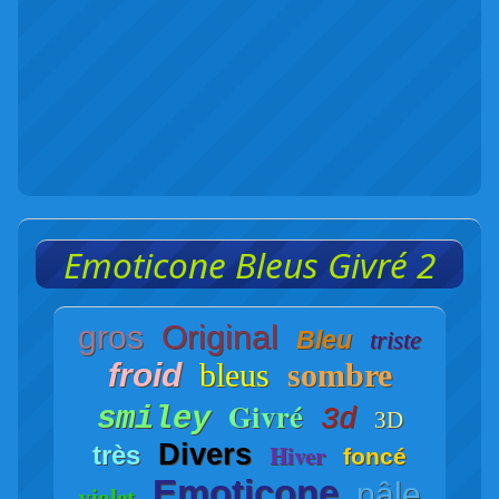
Emoticone Bleus Givré 2
gros
Original
Bleu
triste
froid
bleus
sombre
Givré
smiley
3d
3D
Divers
Hiver
très
foncé
Emoticone
pâle
violet