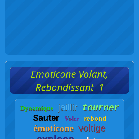
Emoticone Volant,
Rebondissant 1
jaillir
tourner
Dynamique
Sauter
Voler
rebond
émoticone
voltige