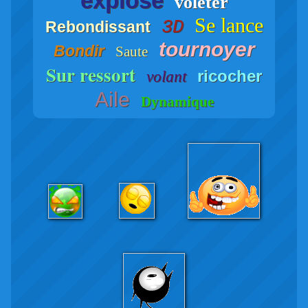
explose
voleter
Se lance
3D
Rebondissant
tournoyer
Bondir
Saute
Sur ressort
ricocher
volant
Aile
Dynamique