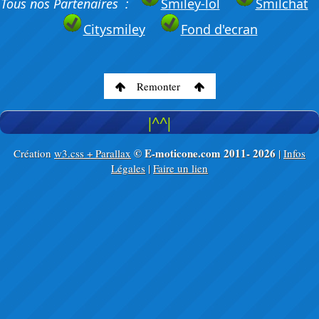
Tous nos Partenaires :
Smiley-lol
Smilchat
Citysmiley
Fond d'ecran
Remonter
|^^|
© E-moticone.com 2011-
2026
Création
w3.css + Parallax
|
Infos
Légales
|
Faire un lien