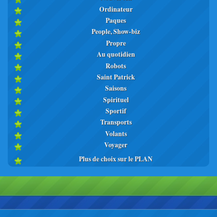
Ordinateur
Paques
People, Show-biz
Propre
Au quotidien
Robots
Saint Patrick
Saisons
Spirituel
Sportif
Transports
Volants
Voyager
Plus de choix sur le PLAN