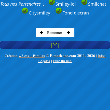
Tous nos Partenaires :
Smiley-lol
Smilchat
Citysmiley
Fond d'ecran
Remonter
|^^|
© E-moticone.com 2011-
2026
Création
w3.css + Parallax
|
Infos
Légales
|
Faire un lien