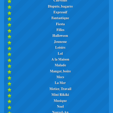
Chevelus
Dispute, bagarre
Expressif
Fantastique
Fiesta
Filles
Halloween
Jeunesse
Loisirs
Lol
A la Maison
Malade
Manger, boire
Mecs
La Mer
Metier, Travail
Mini Rikiki
Musique
Noel
Nouvel-An