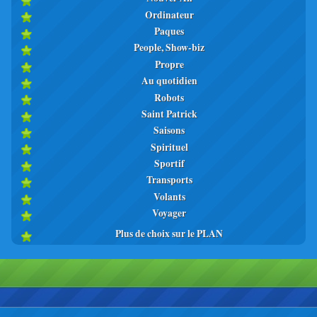
Ordinateur
Paques
People, Show-biz
Propre
Au quotidien
Robots
Saint Patrick
Saisons
Spirituel
Sportif
Transports
Volants
Voyager
Plus de choix sur le PLAN