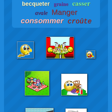
casser
graine
becqueter
Manger
avale
consommer
croûte