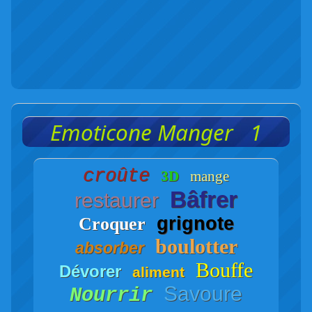
Emoticone Manger 1
croûte
3D
mange
Bâfrer
restaurer
grignote
Croquer
boulotter
absorber
Bouffe
Dévorer
aliment
Savoure
Nourrir