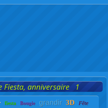
 Fiesta, anniversaire 1
grandir
3D
r
Bougie
Fête
fiesta