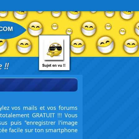
.COM
 !!
ylez vos mails et vos forums
totalement GRATUIT !!! Vous
us puis "enregistrer l'image
tée facile sur ton smartphone