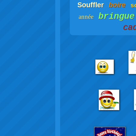
Souffler
boire
s
bringue
année
ca