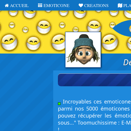
ACCUEIL
EMOTICONE
CREATIONS
PL
De
Incroyables ces emoticones
parmi nos 5000 émoticones 
pouvez récupérer les émotic
sous..." Toomuchissime : E-M
!