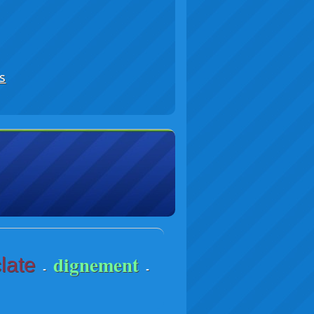
s
dignement
late
-
-