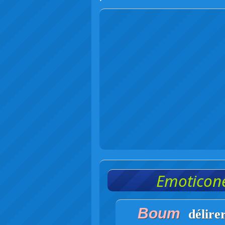
Emoticone
Boum
délire