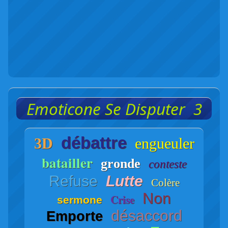
Emoticone Se Disputer 3
débattre
3D
engueuler
batailler
gronde
conteste
Refuse
Lutte
Colère
Non
Crise
sermone
désaccord
Emporte