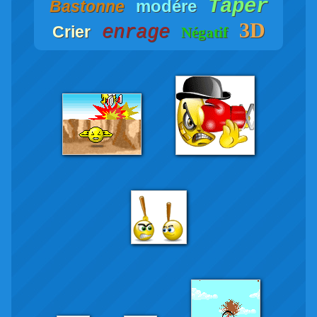
Taper
modére
Bastonne
3D
enrage
Crier
Négatif