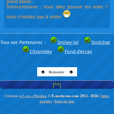
grand plaisir...
Toomuchissime : Vous allez pouvoir les noter !!
Alors n'hésitez pas à visiter
Tous nos Partenaires :
Smiley-lol
Smilchat
Citysmiley
Fond d'ecran
Remonter
|^^|
© E-moticone.com 2011-
2026
Création
w3.css + Parallax
|
Infos
Légales
|
Faire un lien