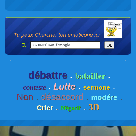
Tu peux Chercher ton émoticone ici
débattre
batailler
-
-
Lutte
conteste
sermone
-
-
-
Non
désaccord
modére
-
-
-
3D
Crier
Négatif
-
-