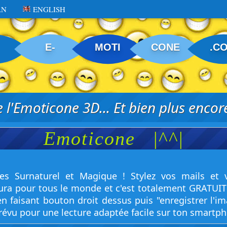
AN
ENGLISH
E-
MOTI
CONE
.C
 l'Emoticone 3D... Et bien plus encore
Emoticone
|^^|
es Surnaturel et Magique ! Stylez vos mails et
ura pour tous le monde et c'est totalement GRATUIT 
n faisant bouton droit dessus puis "enregistrer l'i
évu pour une lecture adaptée facile sur ton smartph