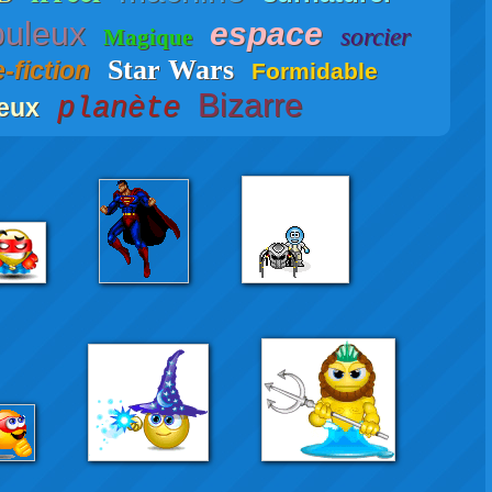
uleux
espace
sorcier
Magique
Star Wars
-fiction
Formidable
Bizarre
planète
leux