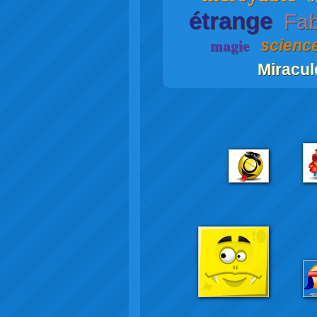
étrange
Fab
magie
science
Miracu