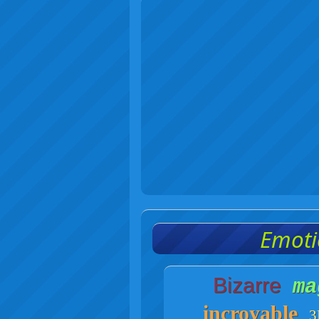
Emoti
Bizarre
ma
incroyable
3