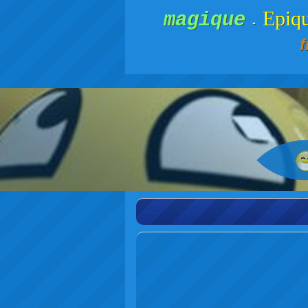
Epiq
magique
-
f