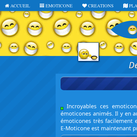
ACCUEIL
EMOTICONE
CREATIONS
PL
De
Incroyables ces emoticon
émoticones animés. Il y en a
émoticones très facilement e
E-Moticone est maintenant pr