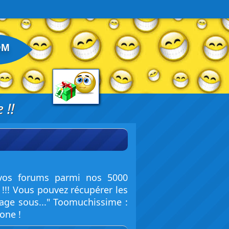
OM
 !!
 vos forums parmi nos 5000
!!! Vous pouvez récupérer les
mage sous..." Toomuchissime :
one !