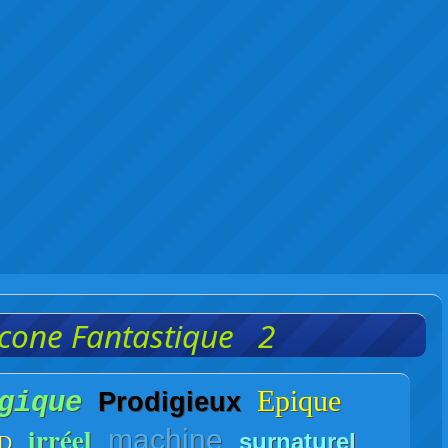
cone Fantastique 2
Epique
gique
Prodigieux
irréel
machine
surnaturel
D