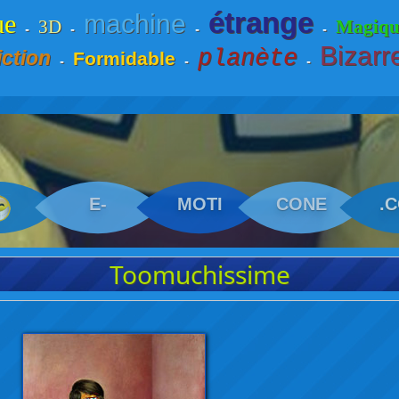
étrange
ue
machine
3D
Magiqu
-
-
-
-
Bizarr
planète
iction
Formidable
-
-
-
E-
MOTI
CONE
.
Toomuchissime