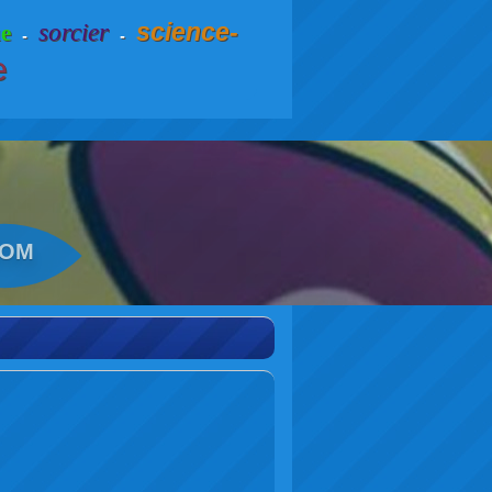
sorcier
science-
e
-
-
e
COM