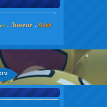
Joueur
Balle
rt
-
-
COM