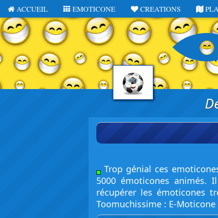
ACCUEIL
EMOTICONE
CREATIONS
PL
De
Trop génial ces emoticones
5000 émoticones animés. Il
récupérer les émoticones tr
Toomuchissime : E-Moticone e