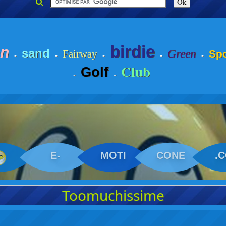
birdie
on
sand
Green
Fairway
Spo
-
-
-
-
-
Club
Golf
-
-
E-
MOTI
CONE
.
Toomuchissime