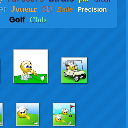
er
Joueur
3D
Balle
Précision
Club
Golf