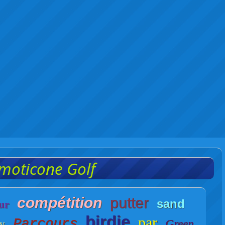
moticone Golf
compétition
putter
ur
sand
birdie
par
Parcours
Green
ay