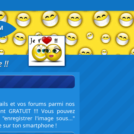
M
 !!
ails et vos forums parmi nos
ent GRATUIT !!! Vous pouvez
enregistrer l'image sous..."
e sur ton smartphone !