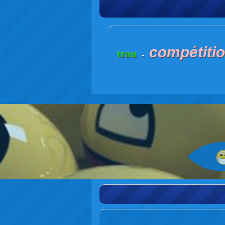
compétiti
trou
-