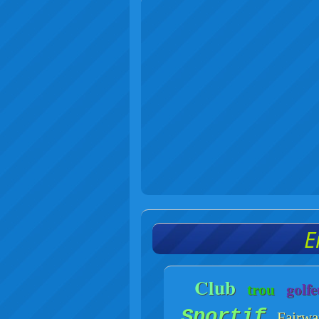
E
Club
golfe
trou
Sportif
Fairw