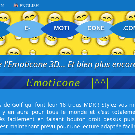
AN
ENGLISH
E-
MOTI
CONE
.CO
 l'Emoticone 3D... Et bien plus encore
Emoticone
|^^|
 de Golf qui font leur 18 trous MDR ! Stylez vos m
 y en aura pour tous le monde et c'est totalem
ès facilement en faisant bouton droit dessus puis "
st maintenant prévu pour une lecture adaptée facil