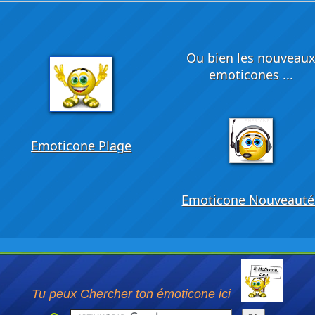
Ou bien les nouveau
emoticones ...
Emoticone Plage
Emoticone Nouveauté
Tu peux Chercher ton émoticone ici