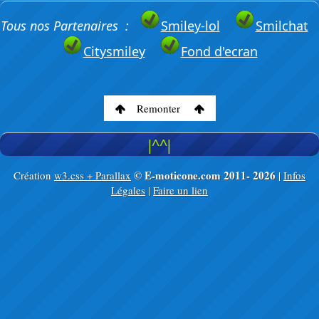
Tous nos Partenaires :
Smiley-lol
Smilchat
Citysmiley
Fond d'ecran
Remonter
|^^|
© E-moticone.com 2011-
2026
Création
w3.css + Parallax
|
Infos
Légales
|
Faire un lien