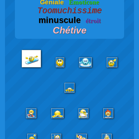
Géniale
Emoticone
Toomuchissime
minuscule
étroit
Chétive