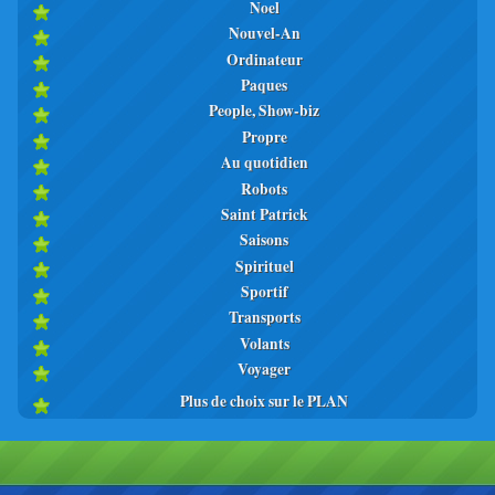
Noel
Nouvel-An
Ordinateur
Paques
People, Show-biz
Propre
Au quotidien
Robots
Saint Patrick
Saisons
Spirituel
Sportif
Transports
Volants
Voyager
Plus de choix sur le PLAN