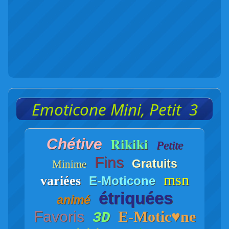
Emoticone Mini, Petit 3
Rikiki
Chétive
Petite
Fins
Gratuits
Minime
msn
variées
E-Moticone
étriquées
animé
Favoris
E-Motic♥ne
3D