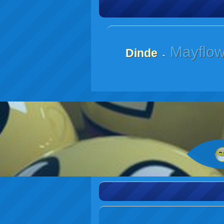
Mayflow
Dinde
-