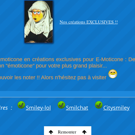
Nos créations EXCLUSIVES !!
'émoticone en créations exclusives pour E-Moticone : 
 "émoticone" pour votre plus grand plaisir...
oir les noter !! Alors n'hésitez pas à visiter
ires :
Smiley-lol
Smilchat
Citysmiley
Remonter