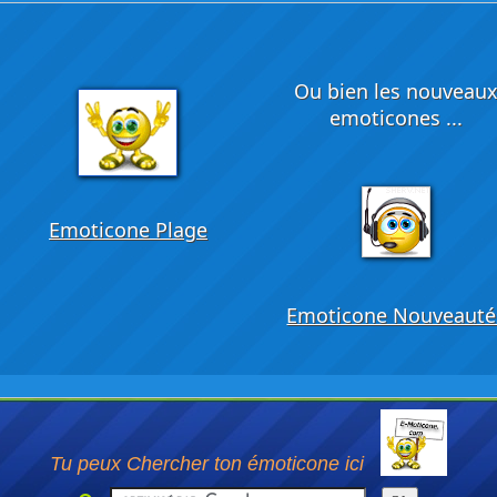
Ou bien les nouveau
emoticones ...
Emoticone Plage
Emoticone Nouveauté
Tu peux Chercher ton émoticone ici