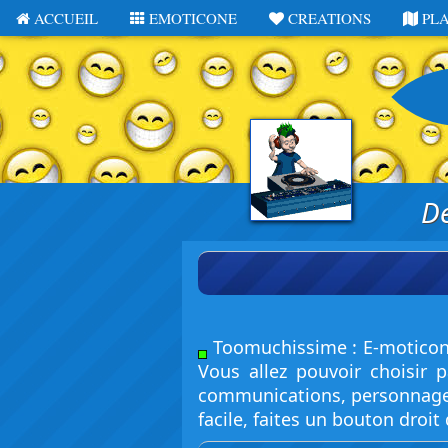
ACCUEIL
EMOTICONE
CREATIONS
PL
De
Toomuchissime : E-moticone
Vous allez pouvoir choisir 
communications, personnage et
facile, faites un bouton droit