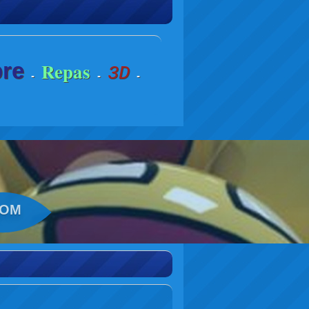
re
Repas
3D
-
-
-
COM