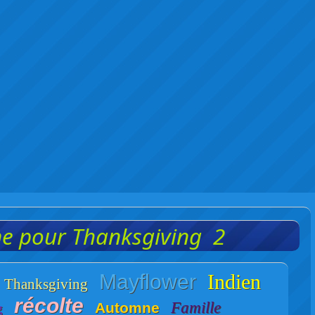
e pour Thanksgiving 2
Mayflower
Indien
Thanksgiving
récolte
g
Famille
Automne