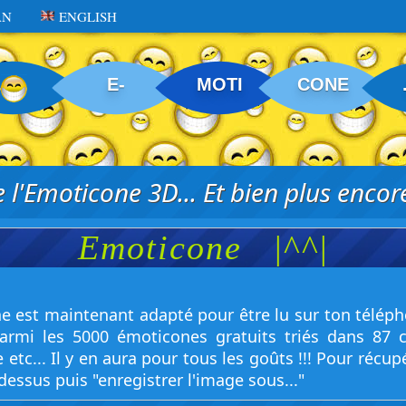
AN
ENGLISH
E-
MOTI
CONE
 l'Emoticone 3D... Et bien plus encore
Emoticone
|^^|
 est maintenant adapté pour être lu sur ton télép
parmi les 5000 émoticones gratuits triés dans 87 c
c... Il y en aura pour tous les goûts !!! Pour récupé
 dessus puis "enregistrer l'image sous..."