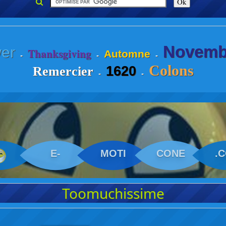
Novemb
er
Thanksgiving
Automne
-
-
-
Colons
1620
Remercier
-
-
E-
MOTI
CONE
.
Toomuchissime