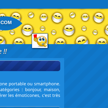
.COM
 !!
hone portable ou smartphone.
atégories : bonjour, maison,
rer les émoticones, c'est très