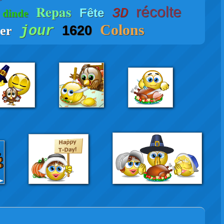
Repas
récolte
Fête
3D
dinde
Colons
jour
1620
er