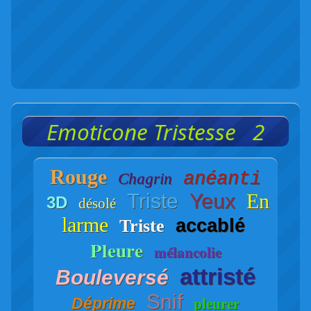
Emoticone Tristesse 2
Rouge
anéanti
Chagrin
Triste
Yeux
En
3D
désolé
larme
accablé
Triste
Pleure
mélancolie
attristé
Bouleversé
Snif
Déprime
pleurer