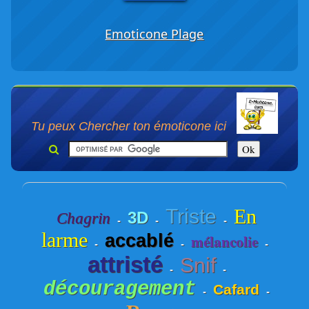
Emoticone Plage
Tu peux Chercher ton émoticone ici
Triste
En
3D
Chagrin
-
-
-
larme
accablé
mélancolie
-
-
-
attristé
Snif
-
-
découragement
Cafard
-
-