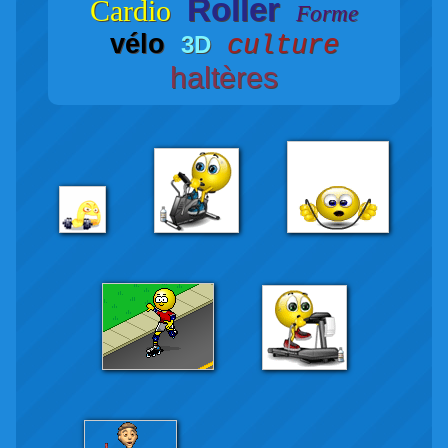
Roller
Cardio
Forme
vélo
3D
culture
haltères