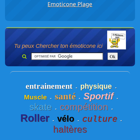
Emoticone Plage
Tu peux Chercher ton émoticone ici
entrainement
physique
-
-
santé
Sportif
Muscle
-
-
-
skate
compétition
-
-
Roller
vélo
culture
-
-
-
haltères