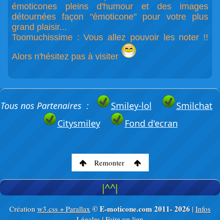
émoticones pleins d'humour et des images
détournées façon "émoticone" pour votre plus
grand plaisir...
Toomuchissime : Vous allez pouvoir les noter !!
Alors n'hésitez pas à visiter
Tous nos Partenaires :
Smiley-lol
Smilchat
Citysmiley
Fond d'ecran
Remonter
|^^|
© E-moticone.com 2011-
2026
Création
w3.css + Parallax
|
Infos
Légales
|
Faire un lien