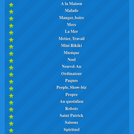
A la Maison
Malade
Manger, boire
Mecs
La Mer
Metier, Travail
Mini Rikiki
Musique
Noel
Nouvel-An
Ordinateur
Paques
People, Show-biz
Propre
Au quotidien
Robots
Saint Patrick
Saisons
Spirituel