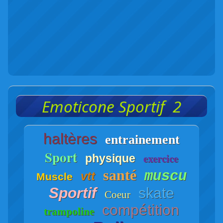
Emoticone Sportif 2
haltères
entrainement
Sport
exercice
physique
santé
muscu
vtt
Muscle
Sportif
skate
Coeur
compétition
trampoline